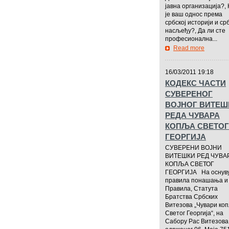
јавна организација?, 
је ваш однос према
србској историји и ср
насљеђу?, Да ли сте
професионална...
Read more
—————
16/03/2011 19:18
КОДЕКС ЧАСТИ
СУВЕРЕНОГ
ВОЈНОГ ВИТЕШ
РЕДА ЧУВАРА
КОПЉА СВЕТОГ
ГЕОРГИЈА
СУВЕРЕНИ ВОЈНИ
ВИТЕШКИ РЕД ЧУВА
КОПЉА СВЕТОГ
ГЕОРГИЈА На оснув
правила понашања и
Правила, Статута
Братства Србских
Витезова „Чувари ко
Светог Георгија“, на
Сабору Рас Витезова