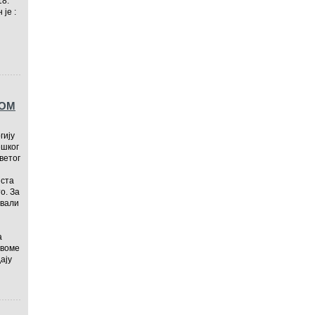
18.
н је :
ТОМ
гију
ешког
ветог
иста
то. За
ували
а
своме
ају