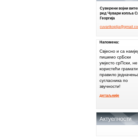
Суверени војни вит
ред Чувари копља С
Георгија
cuvariko
plja@gma
il.c
Напомена:
Свјесно и са намј
пишемо срБски
умјесто срПски, не
користећи грамати
правило једначењ
сугласника по
звучности!
детаљније
Актуелности