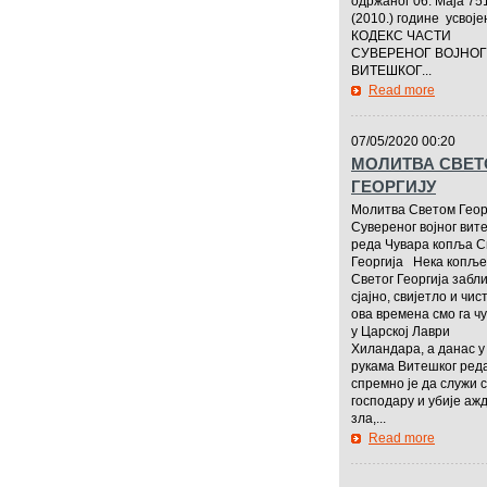
одржаног 06. Маја 75
(2010.) године усвоје
КОДЕКС ЧАСТИ
СУВЕРЕНОГ ВОЈНОГ
ВИТЕШКОГ...
Read more
—————
07/05/2020 00:20
МОЛИТВА СВЕ
ГЕОРГИЈУ
Молитва Светом Геор
Сувереног војног вит
реда Чувара копља С
Георгија Нека копље
Светог Георгија забл
сјајно, свијетло и чис
ова времена смо га ч
у Царској Лаври
Хиландара, а данас у
рукама Витешког ред
спремно је да служи 
господару и убије ажд
зла,...
Read more
—————