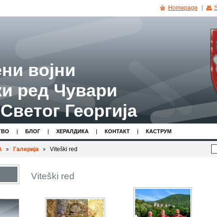
Homepage
S
ни војни
и ред Чувари
Светог Георгија
ТВО
БЛОГ
ХЕРАЛДИКА
КОНТАКТ
КАСТРУМ
А
Галерија
Viteški red
Viteški red