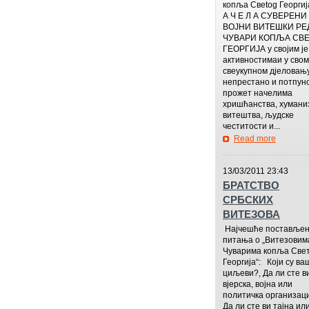
копља Свetog Георгиј
А Ч Е Л А СУВЕРЕНИ
ВОЈНИ ВИТЕШКИ РЕД
ЧУВАРИ КОПЉА СВЕ
ГЕОРГИЈА у својим је
активностимаи у свом
свеукупном дјеловањ
непрестано и потпун
прожет начелима
хришћанства, хумани
витештва, људске
честитости и...
Read more
—————
13/03/2011 23:43
БРАТСТВО
СРБСКИХ
ВИТЕЗОВА
Најчешће поставље
питања о „Витезовим
Чуварима копља Свет
Георгија“: Који су ва
циљеви?, Да ли сте в
вјерска, војна или
политичка организаци
Да ли сте ви тајна ил