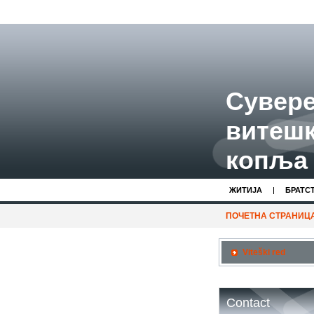
Сувере
витешк
копља 
ЖИТИЈA
БРАТС
ПОЧЕТНА СТРАНИЦ
Viteški red
Contact