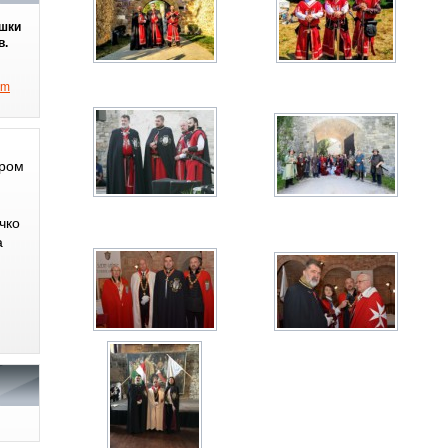
ешки
в.
om
ером
чко
а