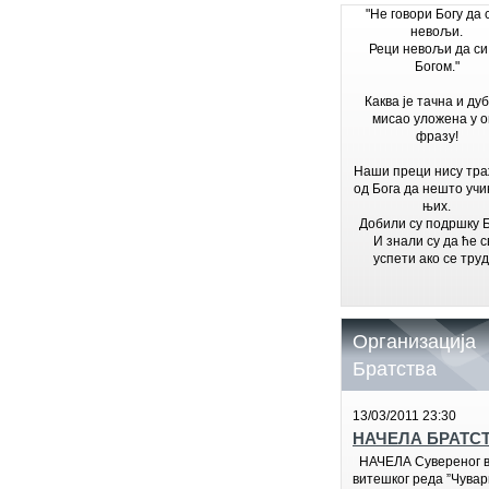
"Не говори Богу да 
невољи.
Реци невољи да си
Богом."
Каква је тачна и ду
мисао уложена у о
фразу!
Наши преци нису тр
од Бога да нешто учи
њих.
Добили су подршку Б
И знали су да ће с
успети ако се труд
Организација
Братства
13/03/2011 23:30
НАЧЕЛА БРАТС
НАЧЕЛА Сувереног в
витешког реда ”Чувар