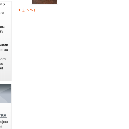
си у
1
2
 са
бока
ву
ажили
не за
ога.
ве
е!
ТВА
ојног
и