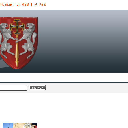
ite map
RSS
Print