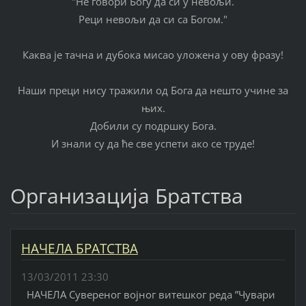
"Не говори Богу да си у невољи.
Реци невољи да си са Богом."
Каква је тачна и дубока мисао уложена у ову фразу!
Наши преци нису тражили од Бога да нешто учине за
њих.
Добили су подршку Бога.
И знали су да ће све успети ако се труде!
Организација Братства
НАЧЕЛА БРАТСТВА
13/03/2011 23:30
НАЧЕЛА Сувереног војног витешког реда ”Чувари