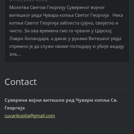
Молитва Светом Георгију Сувереног војног
витешког реда Чувара копља Светог Георгија Нека
копље Светог Георгија заблиста сјајно, свијетло и
чисто. За ова времена смо га чували у Царској
Лаври Хиландара, а данас у рукама Витешког реда
спремно је да служи своме господару и убије аждају
зла,...
Contact
Суверени војни витешки ред Чувари копља Св.
Георгија
cuvariko
plja@gma
il.com