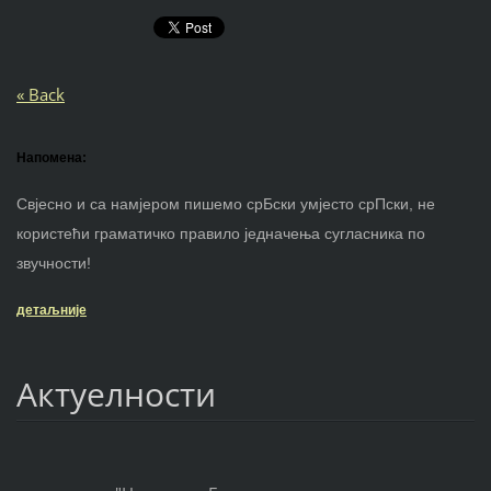
« Back
Напомена:
Свјесно и са намјером пишемо срБски умјесто срПски, не
користећи граматичко правило једначења сугласника по
звучности!
детаљније
Актуелности