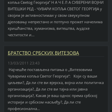
копља Свetog Георгија” Н А Ч Е Л А СУВЕРЕНИ ВОЈНИ
ВИТЕШКИ РЕД - ЧУВАРИ КОПЉА СВЕТОГ ГЕОРГИЈА у
својим је активностимаи у свом свеукупном
дјеловању непрестано и потпуно прожет начелима
хришћанства, хуманизма, витештва, људске
честитости и...
БРАТСТВО СРБСКИХ ВИТЕЗОВА
13/03/2011 23:43
Најчешће постављена питања о „Витезовима
Чуварима копља Светог Георгија“: Који су ваши
циљеви?, Да ли сте ви вјерска, војна или политичка
организација?, Да ли сте ви тајна или јавна
организација?, Какав је ваш однос према србској
историји и србском насљеђу?, Да ли сте
професионална...