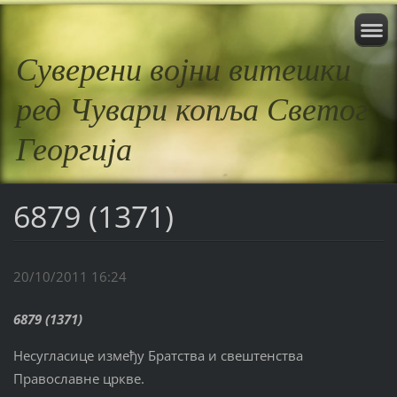
Суверени војни витешки
ред Чувари копља Светог
Георгија
6879 (1371)
20/10/2011 16:24
6879 (1371)
Несугласице између Братства и свештенства
Православне цркве.