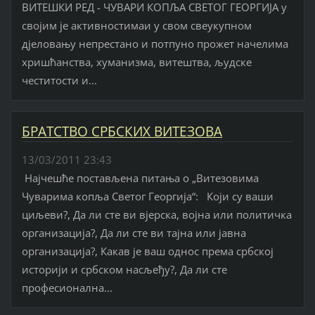
ВИТЕШКИ РЕД - ЧУВАРИ КОПЉА СВЕТОГ ГЕОРГИЈА у
својим је активностимаи у свом свеукупном
дјеловању непрестано и потпуно прожет начелима
хришћанства, хуманизма, витештва, људске
честитости и...
БРАТСТВО СРБСКИХ ВИТЕЗОВА
13/03/2011 23:43
Најчешће постављена питања о „Витезовима
Чуварима копља Светог Георгија“: Који су ваши
циљеви?, Да ли сте ви вјерска, војна или политичка
организација?, Да ли сте ви тајна или јавна
организација?, Какав је ваш однос према србској
историји и србском насљеђу?, Да ли сте
професионална...