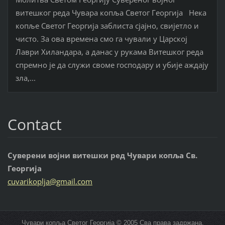
витешког реда Чувара копља Светог Георгија Нека
копље Светог Георгија заблиста сјајно, свијетло и
чисто. За ова времена смо га чували у Царској
Лаври Хиландара, а данас у рукама Витешког реда
спремно је да служи своме господару и убије аждају
зла,...
Contact
Суверени војни витешки ред Чувари копља Св.
Георгија
cuvariko
plja@gma
il.com
Чувари копља Светог Георгија © 2005 Сва права задржана.