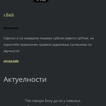
« Back
Напомена:
Свјесно и са намјером пишемо срБски умјесто срПски, не
користећи граматичко правило једначења сугласника по
звучности!
детаљније
Актуелности
"Не говори Богу да си у невољи.