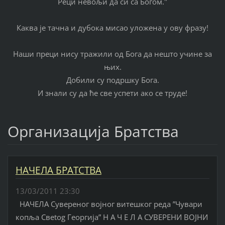
Реци невољи да си са Богом."
Каква је тачна и дубока мисао уложена у ову фразу!
Наши преци нису тражили од Бога да нешто учине за
њих.
Добили су подршку Бога.
И знали су да ће све успети ако се труде!
Организација Братства
НАЧЕЛА БРАТСТВА
13/03/2011 23:30
НАЧЕЛА Сувереног војног витешког реда ”Чувари
копља Свetog Георгија” Н А Ч Е Л А СУВЕРЕНИ ВОЈНИ