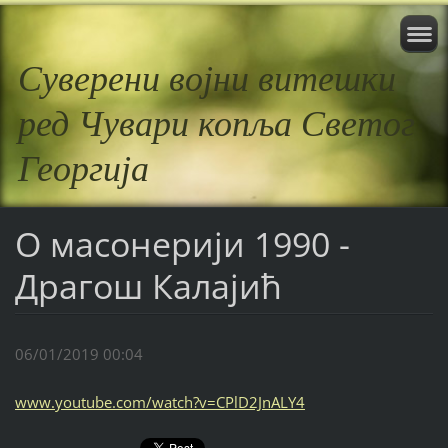
Суверени војни витешки
ред Чувари копља Светог
Георгија
О масонерији 1990 -
Драгош Калајић
06/01/2019 00:04
www.youtube.com/watch?v=CPlD2JnALY4