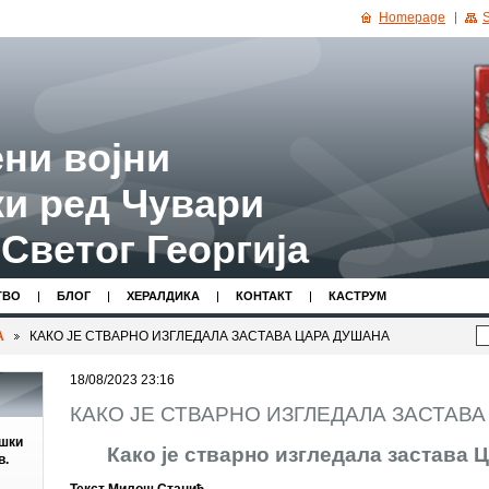
Homepage
S
ни војни
и ред Чувари
Светог Георгија
ТВО
БЛОГ
ХЕРАЛДИКА
КОНТАКТ
КАСТРУМ
А
КАКО ЈЕ СТВАРНО ИЗГЛЕДАЛА ЗАСТАВА ЦАРА ДУШАНА
18/08/2023 23:16
КАКО ЈЕ СТВАРНО ИЗГЛЕДАЛА ЗАСТАВ
ешки
Како је стварно изгледала застава
в.
Текст Милош Станић