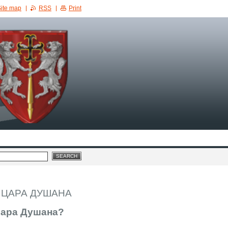
ite map
RSS
Print
А ЦАРА ДУШАНА
 Цара Душана?