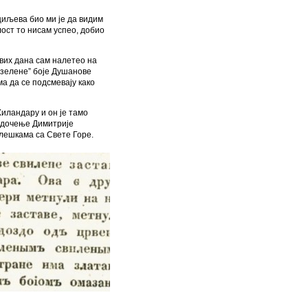
циљева био ми је да видим
лост то нисам успео, добио
вих дана сам налетео на
”зелене” боје Душанове
а да се подсмевају како
Хиландару и он је тамо
ведочење Димитрије
елешкама са Свете Горе.