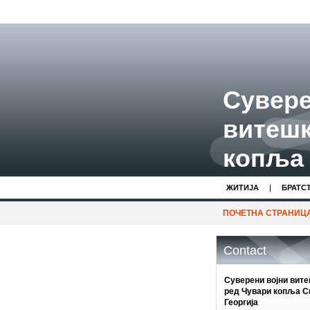
Сувере
витешк
копља 
ЖИТИЈA
БРАТС
ПОЧЕТНА СТРАНИЦ
Contact
Суверени војни вит
ред Чувари копља С
Георгија