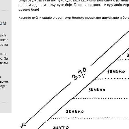
Види се да застава потпуно одговара каснијим записима о изгледу 
горњем и доњем пољу жуте боје. Та поља на застави су у доба Ав
црвене боје!
Касније публикације о овој теми бележе прецизне димензије и боје
ТОМ
гију
ешког
ветог
иста
то. За
ували
а
своме
ају