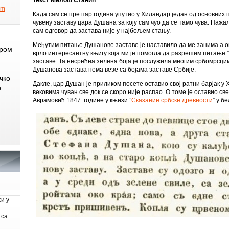
om
Када сам се пре пар година упутио у Хиландар један од основних 
чувену заставу цара Душана за коју сам чуо да се тамо чува. Нажа
сам одговор да застава није у најбољем стању.
Међутим питање Душанове заставе је наставило да ме занима а о
ером
врло интересантну књигу која ми је помогла да разрешим питање 
заставе. Та несрећна зелена боја је послужила многим србомрсцим
Душанова застава нема везе са бојама заставе Србије.
чко
Дакле, цар Душан је приликом посете оставио свој ратни барјак у 
а
вековима чуван све док се скоро није распао. О томе је оставио с
Аврамовић 1847. године у књизи ”
Сказание србске древности
” у б
си у
 са