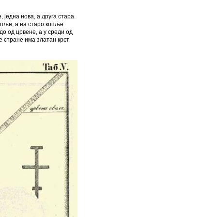
 једна нова, а друга стара.
опље, а на старо копље
до од црвене, а у среди од
е стране има златан крст