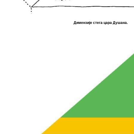
Димензије стега цара Душана.