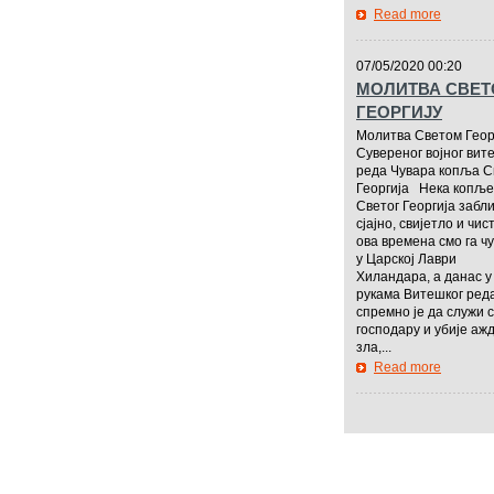
Read more
—————
07/05/2020 00:20
МОЛИТВА СВЕ
ГЕОРГИЈУ
Молитва Светом Геор
Сувереног војног вит
реда Чувара копља С
Георгија Нека копље
Светог Георгија забл
сјајно, свијетло и чис
ова времена смо га ч
у Царској Лаври
Хиландара, а данас у
рукама Витешког ред
спремно је да служи 
господару и убије ажд
зла,...
Read more
—————