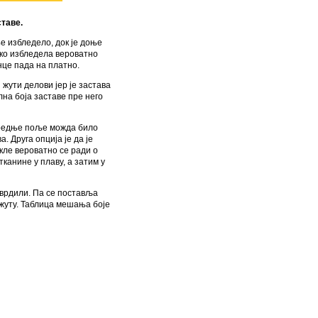
таве.
е избледело, док је доње
ако избледела вероватно
унце пада на платно.
жути делови јер је застава
лна боја заставе пре него
средње поље можда било
. Друга опција је да је
ле вероватно се ради о
тканине у плаву, а затим у
утврдили. Па се поставља
 жуту. Таблица мешања боје