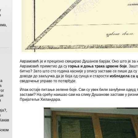
у
о
зма,
Аврамовић је и прецизно скицирао Душанов барјак. Оно што је за н
Аврамовић приметио да су
горња и доња трака црвене боје
. Зашт
битно? Зато што сто година касније у опису заставе се пише да с
доводи до закључка да је боја од сунца и старости
избледела са ц
на
сведочење управо то потврђује.
а
Ипак остаје питање зелене боје. Сви су увек били зачуђени одкуд т
ог
застави? На срећу наишао сам на слику Душанове заставе у ризн
ши
Пријатељи Хиландара.
и
ја?,
и
Какав
бском