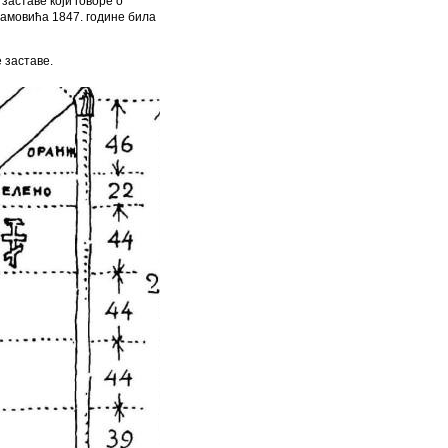
заставе који говоре о
рамовића 1847. године била
 заставе.