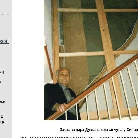
КОГ
РИ
у
пља
18.
н је :
Застава цара Душана која се чува у Хилан