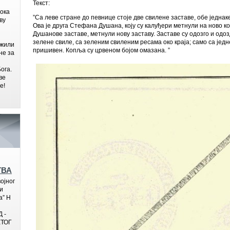
Текст:
бока
”Са леве стране до певнице стоје две свилене заставе, обе једнаке,
ву
Ова је друга Стефана Душана, коју су калуђери метнули на ново к
Душанове заставе, метнули нову заставу. Заставе су одозго и одоз
зелене свиле, са зеленим свиленим ресама око краја; само са једн
ажили
пришивен. Копља су црвеном бојом омазана. ”
не за
ога.
ве
е!
ТВА
ојног
и
а” Н
 -
ТОГ