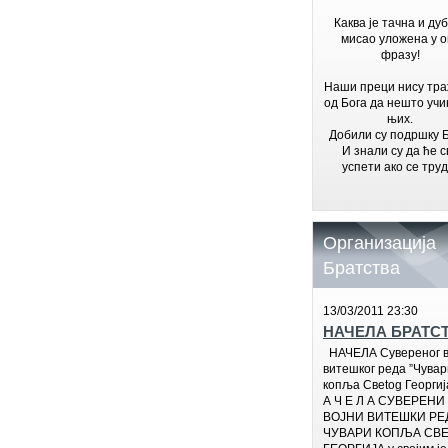
Каква је тачна и ду
мисао уложена у о
фразу!
Наши преци нису тр
од Бога да нешто учи
њих.
Добили су подршку Б
И знали су да ће с
успети ако се труд
Организација
Братства
13/03/2011 23:30
НАЧЕЛА БРАТС
НАЧЕЛА Сувереног в
витешког реда ”Чувар
копља Свetog Георгиј
А Ч Е Л А СУВЕРЕНИ
ВОЈНИ ВИТЕШКИ РЕД
ЧУВАРИ КОПЉА СВЕ