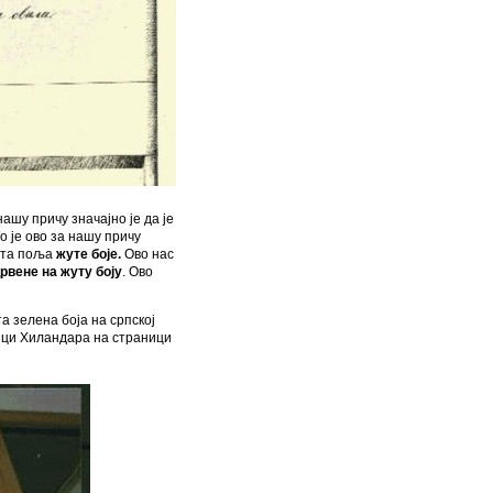
ашу причу значајно је да је
о је ово за нашу причу
у та поља
жуте боје.
Ово нас
рвене на жуту боју
. Ово
а зелена боја на српској
ици Хиландара на страници