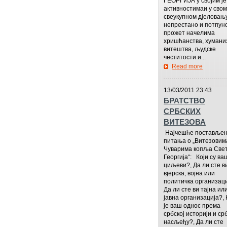
ГЕОРГИЈА у својим је
активностимаи у свом
свеукупном дјеловањ
непрестано и потпун
прожет начелима
хришћанства, хумани
витештва, људске
честитости и...
Read more
—————
13/03/2011 23:43
БРАТСТВО
СРБСКИХ
ВИТЕЗОВА
Најчешће поставље
питања о „Витезовим
Чуварима копља Свет
Георгија“: Који су ва
циљеви?, Да ли сте в
вјерска, војна или
политичка организаци
Да ли сте ви тајна ил
јавна организација?, 
је ваш однос према
србској историји и ср
насљеђу?, Да ли сте