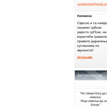
cuvariko
plja@gma
il.c
Напомена:
Свјесно и са намј
пишемо срБски
умјесто срПски, не
користећи грамати
правило једначењ
сугласника по
звучности!
детаљније
Актуелности
"Не говори Богу да 
невољи.
Реци невољи да си
Богом."