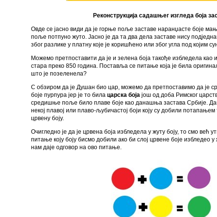
Реконструкција садашњег изгледа боја зас
Овде се јасно види да је горње поље заставе наранџасте боје мањ
поље потпуно жуто. Јасно је да та два дела заставе нису подједн
због разлике у платну које је коришћено или због угла под којим с
Можемо претпоставити да је и зелена боја такође избледела као и 
стара преко 850 година. Поставља се питање која је била оригина
што је позеленела?
С обзиром да је Душан био цар, можемо да претпоставимо да је 
боје пурпура јер је то била
царска боја
још од доба Римског царства
средишње поље било плаве боје као данашња застава Србије. Дак
некој плавој или плаво-љубичастој боји коју су добили потапањем 
црвену боју.
Очигледно је да је црвена боја избледела у жуту боју, то смо већ 
питање коју боју бисмо добили ако би слој црвене боје избледео у
нам даје одговор на ово питање.