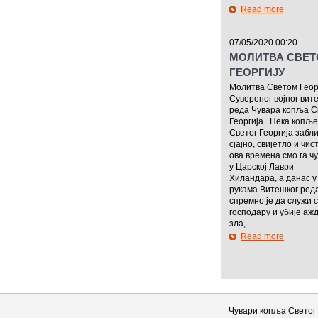
Read more
—————
07/05/2020 00:20
МОЛИТВА СВЕ
ГЕОРГИЈУ
Молитва Светом Геор
Сувереног војног вит
реда Чувара копља С
Георгија Нека копље
Светог Георгија забл
сјајно, свијетло и чис
ова времена смо га ч
у Царској Лаври
Хиландара, а данас у
рукама Витешког ред
спремно је да служи 
господару и убије ажд
зла,...
Read more
—————
Чувари копља Светог 