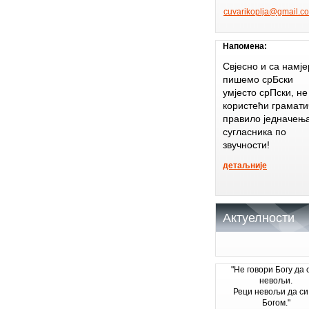
cuvariko
plja@gma
il.c
Напомена:
Свјесно и са намј
пишемо срБски
умјесто срПски, не
користећи грамати
правило једначењ
сугласника по
звучности!
детаљније
Актуелности
"Не говори Богу да 
невољи.
Реци невољи да си
Богом."