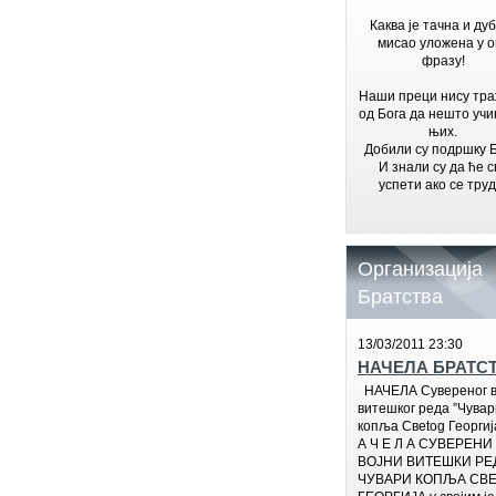
Каква је тачна и ду
мисао уложена у о
фразу!
Наши преци нису тр
од Бога да нешто учи
њих.
Добили су подршку Б
И знали су да ће с
успети ако се труд
Организација
Братства
13/03/2011 23:30
НАЧЕЛА БРАТС
НАЧЕЛА Сувереног в
витешког реда ”Чувар
копља Свetog Георгиј
А Ч Е Л А СУВЕРЕНИ
ВОЈНИ ВИТЕШКИ РЕД
ЧУВАРИ КОПЉА СВЕ