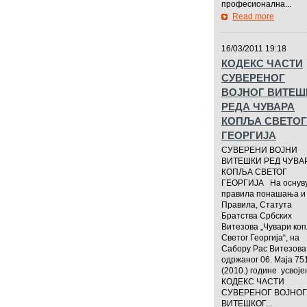
професионална...
Read more
—————
16/03/2011 19:18
КОДЕКС ЧАСТИ
СУВЕРЕНОГ
ВОЈНОГ ВИТЕШ
РЕДА ЧУВАРА
КОПЉА СВЕТОГ
ГЕОРГИЈА
СУВЕРЕНИ ВОЈНИ
ВИТЕШКИ РЕД ЧУВА
КОПЉА СВЕТОГ
ГЕОРГИЈА На оснув
правила понашања и
Правила, Статута
Братства Србских
Витезова „Чувари ко
Светог Георгија“, на
Сабору Рас Витезова
одржаног 06. Маја 75
(2010.) године усвоје
КОДЕКС ЧАСТИ
СУВЕРЕНОГ ВОЈНОГ
ВИТЕШКОГ...