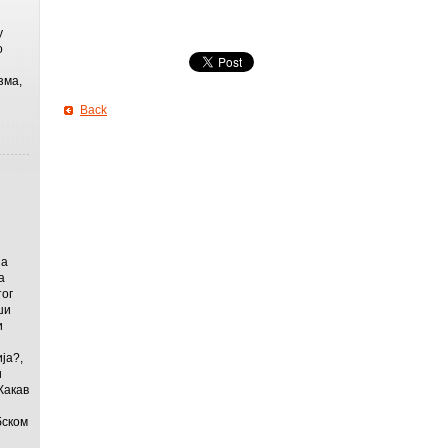
у
о
зма,
Back
на
а
ог
ши
и
ја?,
и
Какав
бском