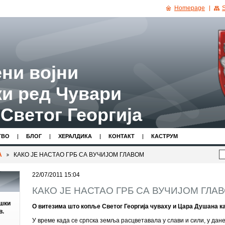
Homepage
S
ни војни
и ред Чувари
Светог Георгија
ТВО
БЛОГ
ХЕРАЛДИКА
КОНТАКТ
КАСТРУМ
А
КАКО ЈЕ НАСТАО ГРБ СА ВУЧИЈОМ ГЛАВОМ
22/07/2011 15:04
КАКО ЈЕ НАСТАО ГРБ СА ВУЧИЈОМ ГЛА
ешки
О витезима што копље Светог Георгија чуваху и Цара Душана ка
в.
У време када се српска земља расцветавала у слави и сили, у да