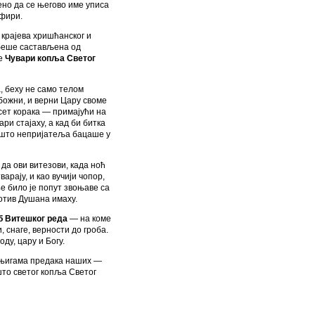
ено да се његово име уписа
рфири.
 крајева хришћанског и
 беше састављена од
ше
Чувари копља Светог
, беху не само телом
обожни, и верни Цару своме
есет корака — примајући на
ри стајаху, а кад би битка
 што непријатеља бацаше у
 да ови витезови, када ноћ
варају, и као вучији чопор,
е било је попут звоњаве са
ротив Душана имаху.
б Витешког реда
— на коме
, снаге, верности до гроба.
ду, цару и Богу.
 књигама предака наших —
 што светог копља Светог