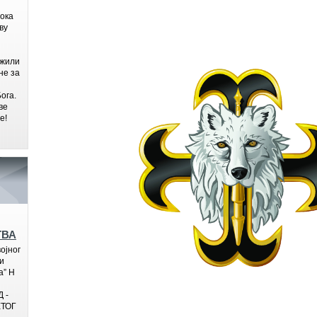
бока
ву
ажили
не за
ога.
ве
е!
ТВА
ојног
и
а” Н
 -
ТОГ