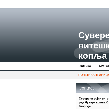
Сувере
витешк
копља 
ЖИТИЈA
БРАТС
ПОЧЕТНА СТРАНИЦ
Contact
Суверени војни вит
ред Чувари копља С
Георгија