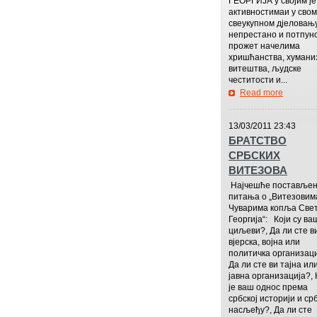
ГЕОРГИЈА у својим је
активностимаи у свом
свеукупном дјеловањ
непрестано и потпун
прожет начелима
хришћанства, хумани
витештва, људске
честитости и...
Read more
—————
13/03/2011 23:43
БРАТСТВО
СРБСКИХ
ВИТЕЗОВА
Најчешће поставље
питања о „Витезовим
Чуварима копља Свет
Георгија“: Који су ва
циљеви?, Да ли сте в
вјерска, војна или
политичка организаци
Да ли сте ви тајна ил
јавна организација?, 
је ваш однос према
србској историји и ср
насљеђу?, Да ли сте