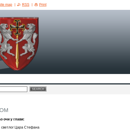
ite map
RSS
Print
ВОМ
о очи у глави:
не светлог Цара Стефана