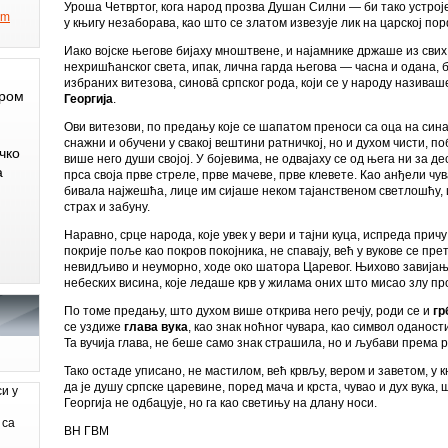
Уроша Четвртог, кога народ прозва Душан Силни — би тако устрој
om
у књигу незаборава, као што се златом извезује лик на царској по
Иако војске његове бијаху мноштвене, и најамнике држаше из свих
нехришћанског света, ипак, лична гарда његова — часна и одана,
избраних витезова, синовā српског рода, који се у народу назива
ером
Георгија
.
Ови витезови, по предању које се шапатом преноси са оца на сина
снажни и обучени у свакој вештини ратничкој, но и духом чисти, п
чко
више него души својој. У бојевима, не одвајаху се од њега ни за д
а
прса своја прве стреле, прве мачеве, прве клевете. Као анђели чува
бивала најжешћа, лице им сијаше неком тајанственом светлошћу,
страх и забуну.
Наравно, срце народа, које увек у вери и тајни куца, испреда причу
покрије поље као покров покојника, не спавају, већ у вукове се прет
невидљиво и неуморно, ходе око шатора Царевог. Њихово завијањ
небеских висина, које ледаше крв у жилама оних што мисао злу п
По томе предању, што духом више открива него речју, роди се и
гр
се уздиже
глава вука
, као знак ноћног чувара, као символ оданости
Та вучија глава, не беше само знак страшила, но и љубави према ро
Тако остаде уписано, не мастилом, већ крвљу, вером и заветом, у
да је душу српске царевине, поред мача и крста, чувао и дух вука,
си у
Георгија не одбацује, но га као светињу на длану носи.
 са
ВН ГВМ