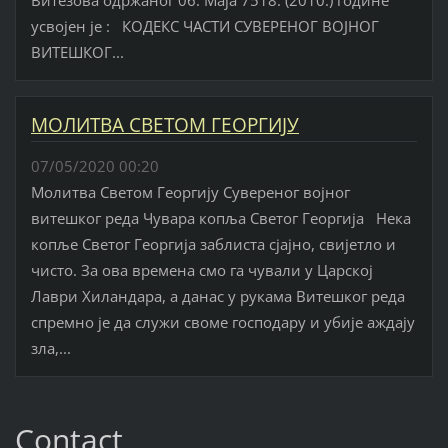
Витезова одржаног 06. Маја 7518. (2010.) године
усвојен је : КОДЕКС ЧАСТИ СУВЕРЕНОГ ВОЈНОГ
ВИТЕШКОГ...
МОЛИТВА СВЕТОМ ГЕОРГИЈУ
07/05/2020 00:20
Молитва Светом Георгију Сувереног војног
витешког реда Чувара копља Светог Георгија Нека
копље Светог Георгија заблиста сјајно, свијетло и
чисто. За ова времена смо га чували у Царској
Лаври Хиландара, а данас у рукама Витешког реда
спремно је да служи своме господару и убије аждају
зла,...
Contact