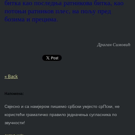
битка као последња ратникова битка, као
потоњи ратников плес, на пољу пред
бозима и прецима.
Драган Симовић
« Back
Напомена:
Свјесно и са намјером пишемо срБски умјесто срПски, не
користећи граматичко правило једначења сугласника по
звучности!