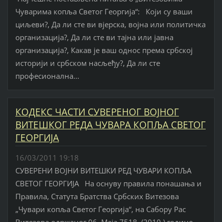
Чуварима копља Светог Георгија“: Који су ваши
циљеви?, Да ли сте ви вјерска, војна или политичка
организација?, Да ли сте ви тајна или јавна
организација?, Какав је ваш однос према србској
историји и србском насљеђу?, Да ли сте
професионална...
КОДЕКС ЧАСТИ СУВЕРЕНОГ ВОЈНОГ
ВИТЕШКОГ РЕДА ЧУВАРА КОПЉА СВЕТОГ
ГЕОРГИЈА
16/03/2011 19:18
СУВЕРЕНИ ВОЈНИ ВИТЕШКИ РЕД ЧУВАРИ КОПЉА
СВЕТОГ ГЕОРГИЈА На оснуву правила понашања и
Правила, Статута Братства Србских Витезова
„Чувари копља Светог Георгија“, на Сабору Рас