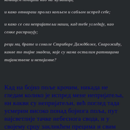
и како отвараш пролаз копљем и сабљом испред себе;
и како се сви непријатељи наши, кад тебе угледају, као
сенке распршују;
реци ми, брате и соколе Стриборе Даждбоже, Сварожићу,
какве то тајне знадеш, које су нама осталим ратницима
тајанствене и непојамне?
Кад на бојно поље крочим, никада не
гледам колико је испред мене непријатеља,
ни какви су непријатељи, већ поглед тада
усмерим високо понад бојнога поља, пут
најсветлије тачке небеснога свода, и у
својему срцу закликћем прецима и свим