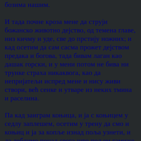
бозима нашим.
И тада почне кроза мене да струји
божанско животно дејство, од темена главе,
низ кичму и уде, све до прстију ножних; и
кад осетим да сам сасма прожет дејством
предака и богова, тада бивам лаган као
дашак горски, и у мени потом не бива ни
трунке страха никаквога, као да
непријатељи испред мене и нису живи
створи, већ сенке и утваре из неких тмина
и раселина.
Па кад заиграм коњица, и ја с коњицем у
седлу заплешем, осетим у трену да смо и
коњиц и ја за копље изнад поља узнети, и
да лебдимо понад свега што пољем гамиже.