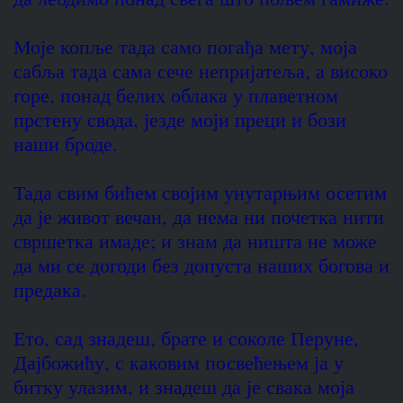
Моје копље тада само погађа мету, моја
сабља тада сама сече непријатеља, а високо
горе, понад белих облака у плаветном
прстену свода, језде моји преци и бози
наши броде.
Тада свим бићем својим унутарњим осетим
да је живот вечан, да нема ни почетка нити
свршетка имаде; и знам да ништа не може
да ми се догоди без допуста наших богова и
предака.
Ето, сад знадеш, брате и соколе Перуне,
Дајбожићу, с каковим посвећењем ја у
битку улазим, и знадеш да је свака моја