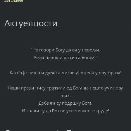
детаљније
Актуелности
"Не говори Богу да си у невољи.
Реци невољи да си са Богом."
Каква је тачна и дубока мисао уложена у ову фразу!
Наши преци нису тражили од Бога да нешто учине за
њих.
Добили су подршку Бога.
И знали су да ће све успети ако се труде!