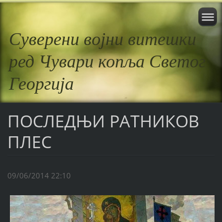
Суверени војни витешки
ред Чувари копља Светог
Георгија
ПОСЛЕДЊИ РАТНИКОВ
ПЛЕС
09/06/2014 22:10