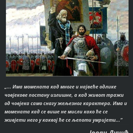
„... Има момената кад многе и највеће одлике
човјекове постану излишне, а кад живот тражи
од човјека само снагу жељезног карактера. Има и
момената кад се више не мисли како ће се
живјети него у каквој ће се љепоти умријети...”
Јован Дучић