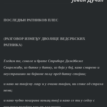
ПОСЛЕДЊИ РАТНИКОВ ПЛЕС
(РАЗГОВОР ИЗМЕЂУ ДВОЈИЦЕ ВЕДСРБСКИХ
РАТНИКА)
Гледам те, соколе и брате Стриборе Даждбоже
Сварожићу, из битке у битку, из боја у бој, како смирено и
неустрашиво на бојноме пољу пред битку стојиш;
и како на твојему лицу и у очима твојим, ни сенке од страха
нема;
и како чудно поиграва коњиц твој и како се ти у седлу с
коњицем повијаш као на љуљашци;