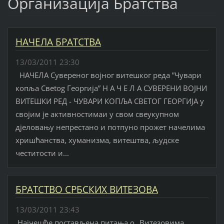
Организација Братства
НАЧЕЛА БРАТСТВА
13/03/2011 23:30
НАЧЕЛА Сувереног војног витешког реда ”Чувари
копља Свetog Георгија” Н А Ч Е Л А СУВЕРЕНИ ВОЈНИ
ВИТЕШКИ РЕД - ЧУВАРИ КОПЉА СВЕТОГ ГЕОРГИЈА у
својим је активностимаи у свом свеукупном
дјеловању непрестано и потпуно прожет начелима
хришћанства, хуманизма, витештва, људске
честитости и...
БРАТСТВО СРБСКИХ ВИТЕЗОВА
13/03/2011 23:43
Најчешће постављена питања о „Витезовима