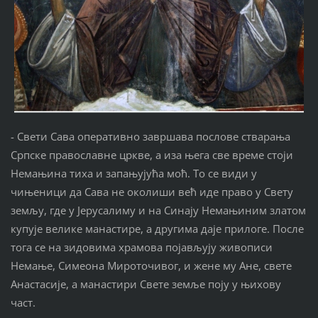
- Свети Сава оперативно завршава послове стварања
Српске православне цркве, а иза њега све време стоји
Немањина тиха и запањујућа моћ. То се види у
чињеници да Сава не околиши већ иде право у Свету
земљу, где у Јерусалиму и на Синају Немањиним златом
купује велике манастире, а другима даје прилоге. После
тога се на зидовима храмова појављују живописи
Немање, Симеона Мироточивог, и жене му Ане, свете
Анастасије, а манастири Свете земље поју у њихову
част.