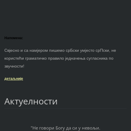
Напомена:
Свјесно и са намјером пишемо срБски умјесто срПски, не
користећи граматичко правило једначења сугласника по
звучности!
детаљније
Актуелности
"Не говори Богу да си у невољи.