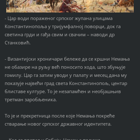
- Цар води пораженог српског жупана улицама
Константинопоља у тријумфалној поворци, док га
светина грди и гађа свим и свачим – наводи др
Станковић.
- Византијски хроничари бележе да се кршни Немања
не обазире на руљу већ поносито хода, што збуњује
гомилу. Цар га затим уводи у палату и месец дана му
показује највећи град света Константинопољ, центар
блиставе културе. То је незапамћен и необјашњив
третман заробљеника.
То је и прекретница после које Немања покреће
стварање новог српског државног идентитета.
- Кад се вратио у Србију, Немања подиже