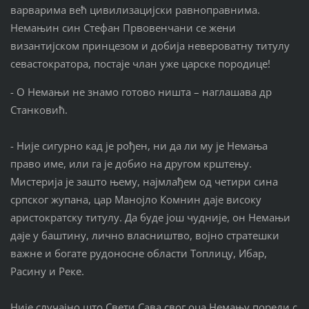
варварима већ цивилизацијски равноправнима.
Немањин син Стефан Првовенчани се жени
византијском принцезом и добија невероватну титулу
севастократора, постаје члан уже царске породице!
- О Немањи не знамо готово ништа – наглашава др
Станковић.
- Није сигурно кад је рођен, ни да ли му је Немања
право име, или га је добио на другом крштењу.
Мистерија је зашто њему, најмлађем од четири сина
српског жупана, цар Манојло Комнин даје високу
аристократску титулу. Да буде још чудније, он Немањи
даје у баштину, лично власништво, војно стратешки
важне и богате рудоносне области Топлицу, Ибар,
Расину и Реке.
Није случајно што Свети Сава свог оца Немању пореди с