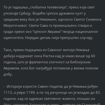
То је тадашња „глобална телевизија“, преко које свет
упознаје Србију. Водећи српски државни култ у
средњем веку био је Немањин, односно Светог Симеона
Мироточивог. Свети Сава га промишљено ствара и
гради ореол око “српског Аврама” творца националног
идентитета. Ниједан детаљ није препуштен случају.
Тако, према подацима из Савиног житија Немања
добија најдражег сина Растка кад је имао више од 60
година, што је фрапантна сличност са библијским
Аврамом, кога Бог награђује потомком у веома позном
добу.
- Историја користи Савин податак да је Немања рођен
1113, а умро 1199, а по тој рачуници он је владао до 83.
године, кад се одрекао световног живота, отишао на
Атос, саградио Хиландар и умро – наводи др Станковић.