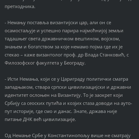
претходника.
- Немању поставља византијски цар, али он се
осамостаљује и успешно парира најмоћнијој земљи
тадашњег света државничком вештином, војском,
знањем и богатством за које немамо појма где их је
стекао – каже византолог проф. др Влада Станковић, с
Филозофског факултета у Београду.
- Исти Немања, који се у Цариграду политички сматра
западњаком, ствара српски цивилизацијски и државни
идентитет ослоњен на Византију. То је заокрет који
Србију са сеоских путића и козјих стаза доводи на ауто-
пут историје, где смо и данас. Знате, држава није
питање ДНК већ цивилизације.
Од Немање Србе у Константинопољу више не сматрају