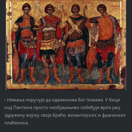
-
Немања поручује да одважнима Бог помаже. У бици
код Пантина просто необјашњиво побеђује врло јаку
здружену војску своје браће, византијских и франачких
плаћеника.