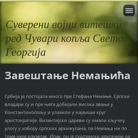
Суверени војни витешки
ред Чувари копља Светог
Георгија
Завештање Немањића
Србија је постојала много пре Стефана Немање. Српски
владари су и пре њега добијали висока звања у
Константинопољу и улазили у највиши круг
аристократије. Византијски цареви су имали кључну
улогу у избору српских архижупана, па Немања ни по
томе није изузетак. Ипак, он је суштински другачији од