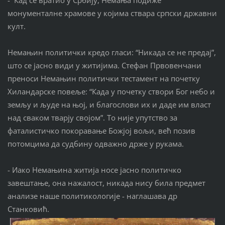
монументалне храмове у којима ствара српски државни
култ.
Немањин политички кредо гласи: “Никада се не предај”,
што се јасно види у житијима. Стефан Првовенчани
преноси Немањин политички тестамент на почетку
Хиландарске повеље: “Када у почетку створи Бог небо и
земљу и људе на њој, и благослови их и даде им власт
над сваком тварју својом”. То није упутство за
фаталистичко покоравање Божјој вољи, већ позив
потомцима да судбину одважно држе у рукама.
- Иако Немањина житија носе јасно политичко
завештање, она нажалост, никада нису била предмет
анализе наше политикологије - наглашава др
Станковић.