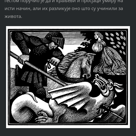
гестом поручио је да и краљеви и просјаци умиру на
исти начин, али их разликује оно што су учинили за
живота.