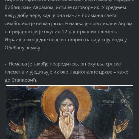
библијским Аврамом, истиче саговорник. У средњем
веку, добу вере, кад је она начин поимања света,
симболика је веома јасна. Немања је пресликани Аврам,
патријарх који је окупио 12 раштрканих племена
Израиља око једне вере и створио нацију коју води у
Обећану земљу.
- Немања је такође прародитељ, он окупља српска
племена и уједињује их око националне цркве – каже
др Станковић.