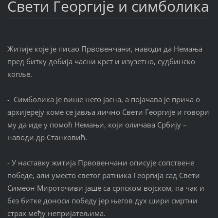
Свети Георгије и симболика
Житије које је писао Првовенчани, наводи да Немања
пред битку добија часни крст и изузетно, судбинско
копље.
- Симболика је више него јасна, а појачава је прича о
архијереју коме се јавља лично Свети Георгије и говори
му да иде у помоћ Немањи, који оличава Србију –
наводи др Станковић.
- У наставку житија Првовенчани описује сопствене
победе, али уместо светог ратника Георгија сад Свети
Симеон Мироточиви јаше са српском војском, па чак и
без битке доноси победу јер његов дух шири смртни
страх међу непријатељима.