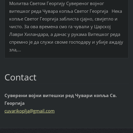
Молитва Светом Георгију Сувереног војног
витешког реда Чувара копља Светог Георгија Нека
копље Светог Георгија заблиста сјајно, свијетло и
чисто. За ова времена смо га чували у Царској
Лаври Хиландара, а данас у рукама Витешког реда
спремно је да служи своме господару и убије аждају
зла,...
Contact
Суверени војни витешки ред Чувари копља Св.
Георгија
cuvariko
plja@gma
il.com