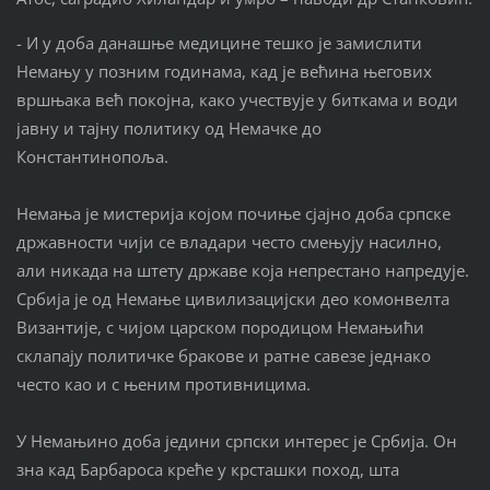
- И у доба данашње медицине тешко је замислити
Немању у позним годинама, кад је већина његових
вршњака већ покојна, како учествује у биткама и води
јавну и тајну политику од Немачке до
Константинопоља.
Немања је мистерија којом почиње сјајно доба српске
државности чији се владари често смењују насилно,
али никада на штету државе која непрестано напредује.
Србија је од Немање цивилизацијски део комонвелта
Византије, с чијом царском породицом Немањићи
склапају политичке бракове и ратне савезе једнако
често као и с њеним противницима.
У Немањино доба једини српски интерес је Србија. Он
зна кад Барбароса креће у крсташки поход, шта