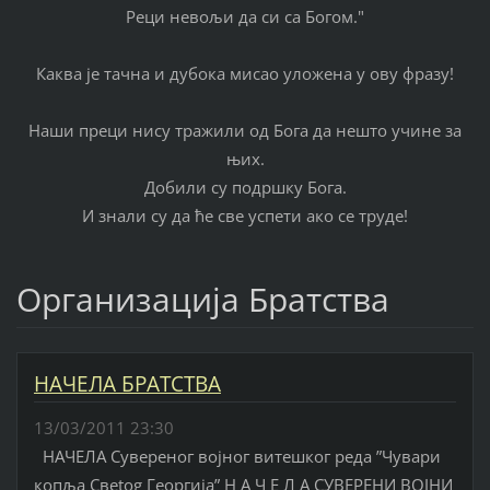
Реци невољи да си са Богом."
Каква је тачна и дубока мисао уложена у ову фразу!
Наши преци нису тражили од Бога да нешто учине за
њих.
Добили су подршку Бога.
И знали су да ће све успети ако се труде!
Организација Братства
НАЧЕЛА БРАТСТВА
13/03/2011 23:30
НАЧЕЛА Сувереног војног витешког реда ”Чувари
копља Свetog Георгија” Н А Ч Е Л А СУВЕРЕНИ ВОЈНИ