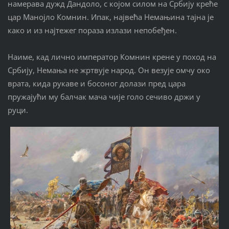
намерава дужд Дандоло, с којом силом на Србију креће
цар Манојло Комнин. Ипак, највећа Немањина тајна је
како и из најтежег пораза излази непобеђен.
Наиме, кад лично император Комнин крене у поход на
Србију, Немања не жртвује народ. Он везује омчу око
врата, кида рукаве и босоног долази пред цара
пружајући му балчак мача чије голо сечиво држи у
руци.