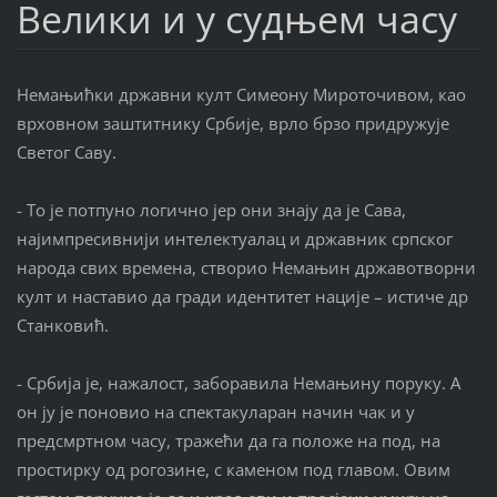
Велики и у судњем часу
Немањићки државни култ Симеону Мироточивом, као
врховном заштитнику Србије, врло брзо придружује
Светог Саву.
- То је потпуно логично јер они знају да је Сава,
најимпресивнији интелектуалац и државник српског
народа свих времена, створио Немањин државотворни
култ и наставио да гради идентитет нације – истиче др
Станковић.
- Србија је, нажалост, заборавила Немањину поруку. А
он ју је поновио на спектакуларан начин чак и у
предсмртном часу, тражећи да га положе на под, на
простирку од рогозине, с каменом под главом. Овим