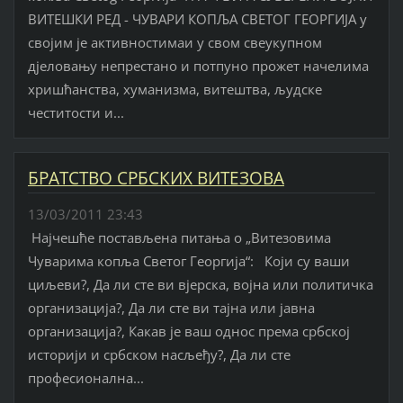
ВИТЕШКИ РЕД - ЧУВАРИ КОПЉА СВЕТОГ ГЕОРГИЈА у
својим је активностимаи у свом свеукупном
дјеловању непрестано и потпуно прожет начелима
хришћанства, хуманизма, витештва, људске
честитости и...
БРАТСТВО СРБСКИХ ВИТЕЗОВА
13/03/2011 23:43
Најчешће постављена питања о „Витезовима
Чуварима копља Светог Георгија“: Који су ваши
циљеви?, Да ли сте ви вјерска, војна или политичка
организација?, Да ли сте ви тајна или јавна
организација?, Какав је ваш однос према србској
историји и србском насљеђу?, Да ли сте
професионална...