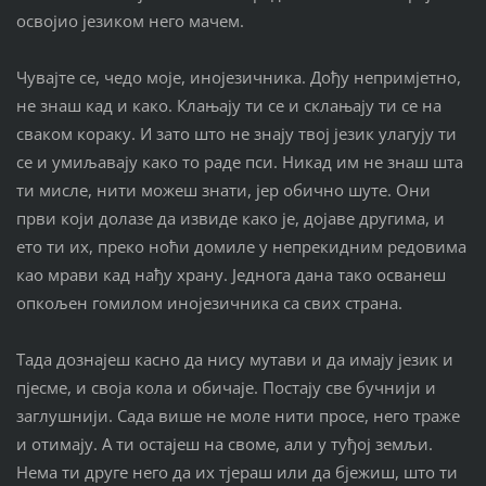
освојио језиком него мачем.
Чувајте се, чедо моје, инојезичника. Дођу непримјетно,
не знаш кад и како. Клањају ти се и склањају ти се на
сваком кораку. И зато што не знају твој језик улагују ти
се и умиљавају како то раде пси. Никад им не знаш шта
ти мисле, нити можеш знати, јер обично шуте. Они
први који долазе да извиде како је, дојаве другима, и
ето ти их, преко ноћи домиле у непрекидним редовима
као мрави кад нађу храну. Једнога дана тако осванеш
опкољен гомилом инојезичника са свих страна.
Тада дознајеш касно да нису мутави и да имају језик и
пјесме, и своја кола и обичаје. Постају све бучнији и
заглушнији. Сада више не моле нити просе, него траже
и отимају. А ти остајеш на своме, али у туђој земљи.
Нема ти друге него да их тјераш или да бјежиш, што ти