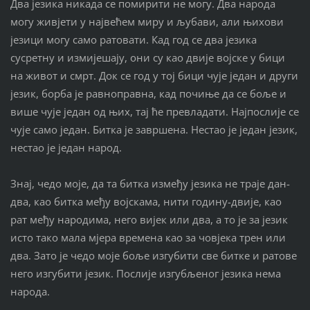
Два језика никада се помирити не могу. Два народа
могу живјети у највећем миру и љубави, али њихови
језици могу само ратовати. Кад год се два језика
сусретну и измијешају, они су као двије војске у бици
на живот и смрт. Док се год у тој бици чује један и други
језик, борба је равноправна, кад почиње да се боље и
више чује један од њих, тај ће превладати. Најпослије се
чује само један. Битка је завршена. Нестао је један језик,
нестао је један народ.
Знај, чедо моје, да та битка између језика не траје дан-
два, као битка међу војскама, нити годину-двије, као
рат међу народима, него вијек или два, а то је за језик
исто тако мала мјера времена као за човјека трен или
два. Зато је чедо моје боље изгубити све битке и ратове
него изгубити језик. Послије изгубљеног језика нема
народа.