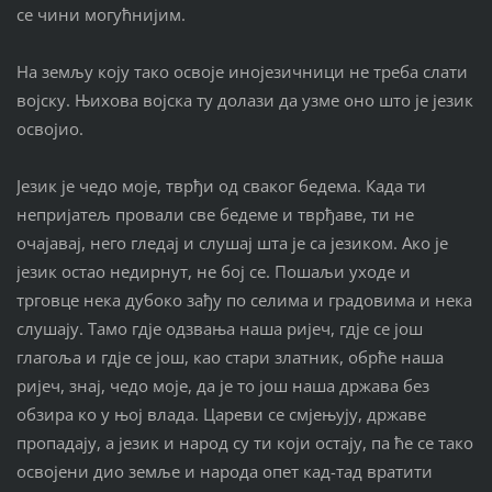
се чини могућнијим.
На земљу коју тако освоје инојезичници не треба слати
војску. Њихова војска ту долази да узме оно што је језик
освојио.
Језик је чедо моје, тврђи од сваког бедема. Када ти
непријатељ провали све бедеме и тврђаве, ти не
очајавај, него гледај и слушај шта је са језиком. Ако је
језик остао недирнут, не бој се. Пошаљи уходе и
трговце нека дубоко зађу по селима и градовима и нека
слушају. Тамо гдје одзвања наша ријеч, гдје се још
глагоља и гдје се још, као стари златник, обрће наша
ријеч, знај, чедо моје, да је то још наша држава без
обзира ко у њој влада. Цареви се смјењују, државе
пропадају, а језик и народ су ти који остају, па ће се тако
освојени дио земље и народа опет кад-тад вратити