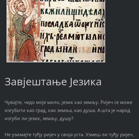
Завјештање Језика
Чувајте, чедо моје мило, језик као земљу. Ријеч се може
изгубити као град, као земља, као душа. А шта је народ
изгуби ли језик, земљу, душу?
Не узимајте туђу ријеч у своја уста. Узмеш ли туђу ријеч,