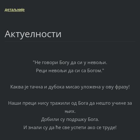
детаљније
Актуелности
"Не говори Богу да си у невољи.
Реци невољи да си са Богом."
Каква је тачна и дубока мисао уложена у ову фразу!
Наши преци нису тражили од Бога да нешто учине за
њих.
Добили су подршку Бога.
И знали су да ће све успети ако се труде!