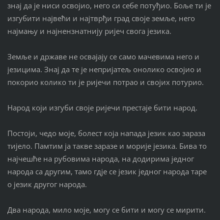
знај да је ниси освојио, него си себе потуђио. Боље ти је
изгубити највећи и најтврђи град своје земље, него
најмању и најнензнатнију ријеч свога језика.
Земље и државе не освајају се само мачевима него и
језицима. Знај да те је непријатељ онолико освојио и
покорио колико ти је ријечи потрао и својих потурио.
Народ који изгуби своје ријечи престаје бити народ.
Постоји, чедо моје, болест која напада језик као зараза
тијело. Памтим ја такве заразе и морије језика. Бива то
најчешће на рубовима народа, на додирима једног
народа са другим, тамо гдје се језик једног народа таре
о језик другог народа.
Два народа, мило моје, могу се бити и могу се мирити.