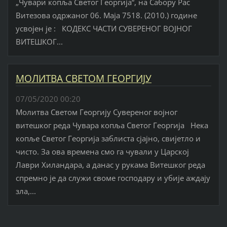
„Чувари копља Светог Георгија“, на Сабору Рас
Витезова одржаног 06. Маја 7518. (2010.) године
усвојен је : КОДЕКС ЧАСТИ СУВЕРЕНОГ ВОЈНОГ
ВИТЕШКОГ...
МОЛИТВА СВЕТОМ ГЕОРГИЈУ
07/05/2020 00:20
Молитва Светом Георгију Сувереног војног
витешког реда Чувара копља Светог Георгија Нека
копље Светог Георгија заблиста сјајно, свијетло и
чисто. За ова времена смо га чували у Царској
Лаври Хиландара, а данас у рукама Витешког реда
спремно је да служи своме господару и убије аждају
зла,...