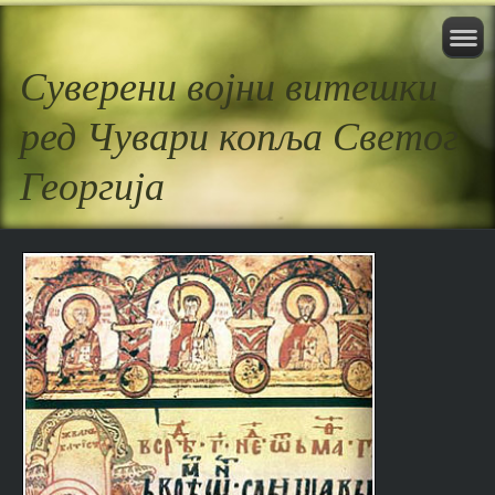
Суверени војни витешки
ред Чувари копља Светог
Георгија