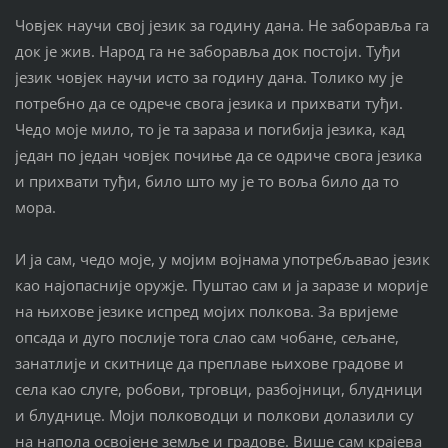
Човјек научи свој језик за годину дана. Не заборавља га
док је жив. Народ га не заборавља док постоји. Туђи
језик човјек научи исто за годину дана. Толико му је
потребно да се одрече свога језика и прихвати туђи.
Чедо моје мило, то је та зараза и погибија језика, кад
један по један човјек почиње да се одриче свога језика
и прихвати туђи, било што му је то воља било да то
мора.
И ја сам, чедо моје, у мојим војнама употребљавао језик
као најопасније оружје. Пуштао сам и ја заразе и морије
на њихове језике испред мојих полкова. За вријеме
опсада и дуго послије тога слао сам чобане, сељане,
занатлије и скитнице да преплаве њихове градове и
села као слуге, робови, трговци, разбојници, блудници
и блуднице. Моји полководци и полкови долазили су
на напола освојене земље и градове. Више сам крајева