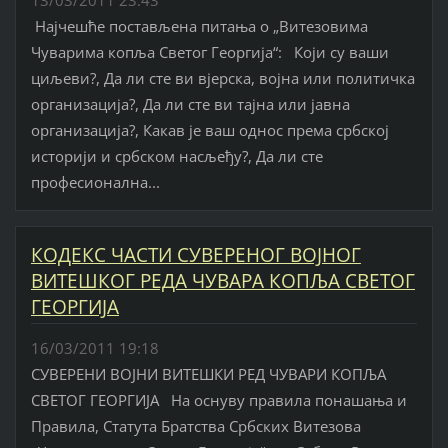
13/03/2011 23:43
Најчешће постављена питања о „Витезовима
Чуварима копља Светог Георгија“: Који су ваши
циљеви?, Да ли сте ви вјерска, војна или политичка
организација?, Да ли сте ви тајна или јавна
организација?, Какав је ваш однос према србској
историји и србском насљеђу?, Да ли сте
професионална...
КОДЕКС ЧАСТИ СУВЕРЕНОГ ВОЈНОГ
ВИТЕШКОГ РЕДА ЧУВАРА КОПЉА СВЕТОГ
ГЕОРГИЈА
16/03/2011 19:18
СУВЕРЕНИ ВОЈНИ ВИТЕШКИ РЕД ЧУВАРИ КОПЉА
СВЕТОГ ГЕОРГИЈА На оснуву правила понашања и
Правила, Статута Братства Србских Витезова