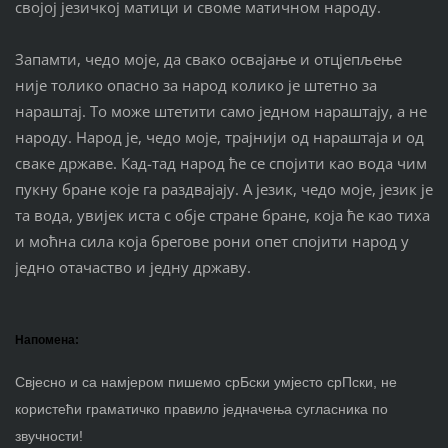
својој језичкој матици и своме матичном народу.
Запамти, чедо моје, да свако освајање и отцјепљење
није толико опасно за народ колико је штетно за
нараштај. То може штетити само једном нараштају, а не
народу. Народ је, чедо моје, трајнији од нараштаја и од
сваке државе. Кад-тад народ ће се спојити као вода чим
пукну бране које га раздвајају. А језик, чедо моје, језик је
та вода, увијек иста с обје стране бране, која ће као тиха
и моћна сила која брегове рони опет спојити народ у
једно отачаство и једну државу.
Напомена:
Свјесно и са намјером пишемо срБски умјесто срПски, не
користећи граматичко правило једначења сугласника по
звучности!