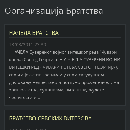
Организација Братства
НАЧЕЛА БРАТСТВА
13/03/2011 23:30
НАЧЕЛА Сувереног војног витешког реда ”Чувари
копља Свetog Георгија” Н А Ч Е Л А СУВЕРЕНИ ВОЈНИ
ВИТЕШКИ РЕД - ЧУВАРИ КОПЉА СВЕТОГ ГЕОРГИЈА у
својим је активностимаи у свом свеукупном
дјеловању непрестано и потпуно прожет начелима
хришћанства, хуманизма, витештва, људске
честитости и...
БРАТСТВО СРБСКИХ ВИТЕЗОВА