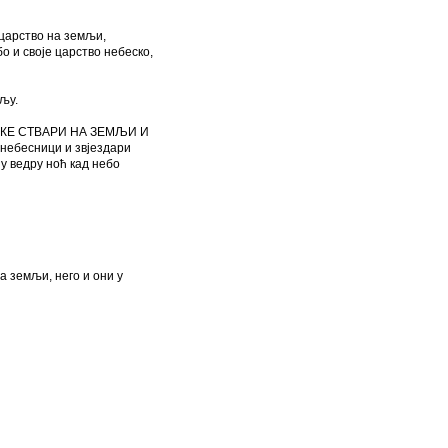
 царство на земљи,
 и своје царство небеско,
љу.
БЕСКЕ СТВАРИ НА ЗЕМЉИ И
ебесници и звјездари
 у ведру ноћ кад небо
а земљи, него и они у