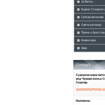
Ја Витез ...
Кодекс Соларног
Србски витезови
Свети ратници
Приче о Братству
Коментари
Змај
Contact
Суверени војни вит
ред Чувари копља С
Георгија
cuvariko
plja@gma
il.c
Напомена: