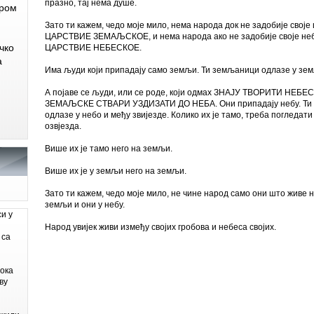
празно, тај нема душе.
ером
Зато ти кажем, чедо моје мило, нема народа док не задобије своје
ЦАРСТВИЕ ЗЕМАЉСКОЕ, и нема народа ако не задобије своје небо
чко
ЦАРСТВИЕ НЕБЕСКОЕ.
а
Има људи који припадају само земљи. Ти земљаници одлазе у зем
А појаве се људи, или се роде, који одмах ЗНАЈУ ТВОРИТИ НЕ
ЗЕМАЉСКЕ СТВАРИ УЗДИЗАТИ ДО НЕБА. Они припадају небу. Ти н
одлазе у небо и међу звијезде. Колико их је тамо, треба погледати
озвјезда.
Више их је тамо него на земљи.
Више их је у земљи него на земљи.
Зато ти кажем, чедо моје мило, не чине народ само они што живе н
земљи и они у небу.
си у
Народ увијек живи између својих гробова и небеса својих.
 са
бока
ву