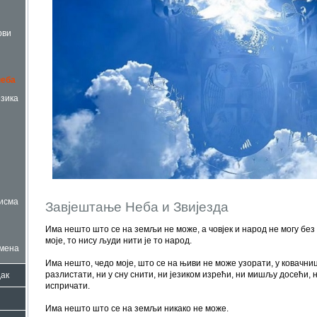
рви
неба
езика
исма
Завјештање Неба и Звијезда
Има нешто што се на земљи не може, а човјек и народ не могу без т
моје, то нису људи нити је то народ.
мена
Има нешто, чедо моје, што се на њиви не може узорати, у ковачни
разлистати, ни у сну снити, ни језиком изрећи, ни мишљу досећи, 
ак
испричати.
Има нешто што се на земљи никако не може.