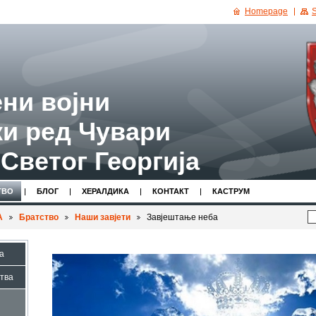
Homepage
S
ни војни
и ред Чувари
Светог Георгија
ТВО
БЛОГ
ХЕРАЛДИКА
КОНТАКТ
КАСТРУМ
А
Братство
Наши завјети
Завјештање неба
а
тва