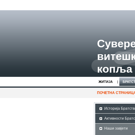
Сувере
витешк
копља 
ЖИТИЈA
БРАТС
ПОЧЕТНА СТРАНИЦ
Историја Братств
Активности Братс
Наши завјети