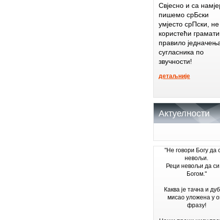
Свјесно и са намј
пишемо срБски
умјесто срПски, не
користећи грамати
правило једначењ
сугласника по
звучности!
детаљније
Актуелности
"Не говори Богу да 
невољи.
Реци невољи да си
Богом."
Каква је тачна и ду
мисао уложена у о
фразу!