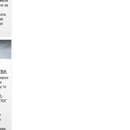
ажили
не за
ога.
ве
е!
ТВА
ојног
и
а” Н
 -
ТОГ
у
о
зма,