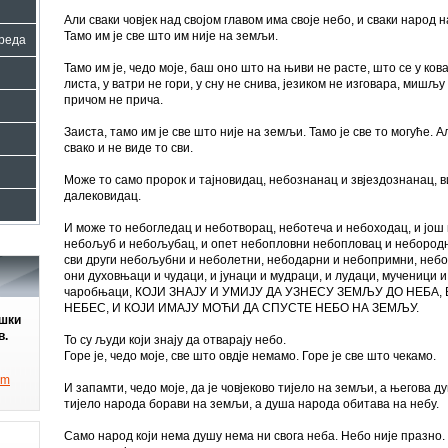
Али сваки човјек над својом главом има своје небо, и сваки народ 
Тамо им је све што им није на земљи.
 реда
Тамо им је, чедо моје, баш оно што на њиви не расте, што се у кова
листа, у ватри не гори, у сну не снива, језиком не изговара, мишљу
причом не прича.
Заиста, тамо им је све што није на земљи. Тамо је све то могуће. Ал
свако и не виде то сви.
Може то само пророк и тајновидац, небознанац и звјездознанац, 
далековидац.
И може то небогледац и неботворац, неботеча и небоходац, и још
небољуб и небољубац, и опет небопловни небопловац и небородн
сви други небољубни и неболетни, небодарни и небопримни, небоз
они духовњаци и чудаци, и јунаци и мудраци, и лудаци, мученици 
чаробњаци, КОЈИ ЗНАЈУ И УМИЈУ ДА УЗНЕСУ ЗЕМЉУ ДО НЕБА
НЕБЕС, И КОЈИ ИМАЈУ МОЋИ ДА СПУСТЕ НЕБО НА ЗЕМЉУ.
ешки
в.
То су људи који знају да отварају небо.
Горе је, чедо моје, све што овдје немамо. Горе је све што чекамо.
om
И запамти, чедо моје, да је човјеково тијело на земљи, а његова ду
тијело народа борави на земљи, а душа народа обитава на небу.
Само народ који нема душу нема ни свога неба. Небо није празно.