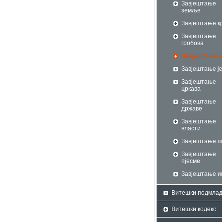
Завјештање
земље
Завјештање к
Завјештање
гробова
Завјештање 
Завјештање ј
Завјештање
цркава
Завјештање
државе
Завјештање
власти
Завјештање п
Завјештање
пјесме
Завјештање и
Витешки подмлад
Витешки кодекс