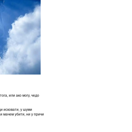
ога, или ако могу, чедо
ци исковати, у шуми
ни мачем убити, ни у причи