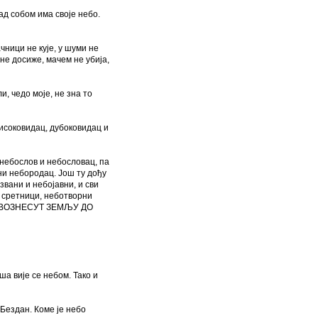
над собом има своје небо.
чници не кује, у шуми не
 не досиже, мачем не убија,
и, чедо моје, не зна то
високовидац, дубоковидац и
 небослов и небословац, па
и небородац. Још ту дођу
вани и небојавни, и сви
и сретници, неботворни
, ВОЗНЕСУТ ЗЕМЉУ ДО
ша вије се небом. Тако и
 Бездан. Коме је небо