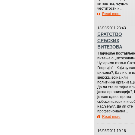
витештва, људске
честитости и...
Read more
—————
13/03/2011 23:43
БРАТСТВО
СРБСКИХ
ВИТЕЗОВА
Најчешће поставље
питања о „Витезовим
Чуварима копља Свет
Георгија“: Који су ва
циљеви?, Да ли сте в
вјерска, војна или
политичка организаци
Да ли сте ви тајна ил
јавна организација?, 
је ваш однос према
србској историји и ср
насљеђу?, Да ли сте
професионална...
Read more
—————
16/03/2011 19:18