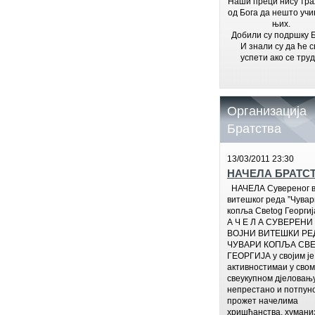
Наши преци нису тр
од Бога да нешто учи
њих.
Добили су подршку Б
И знали су да ће с
успети ако се труд
Организација
Братства
13/03/2011 23:30
НАЧЕЛА БРАТС
НАЧЕЛА Сувереног в
витешког реда ”Чувар
копља Свetog Георгиј
А Ч Е Л А СУВЕРЕНИ
ВОЈНИ ВИТЕШКИ РЕД
ЧУВАРИ КОПЉА СВЕ
ГЕОРГИЈА у својим је
активностимаи у свом
свеукупном дјеловањ
непрестано и потпун
прожет начелима
хришћанства, хумани