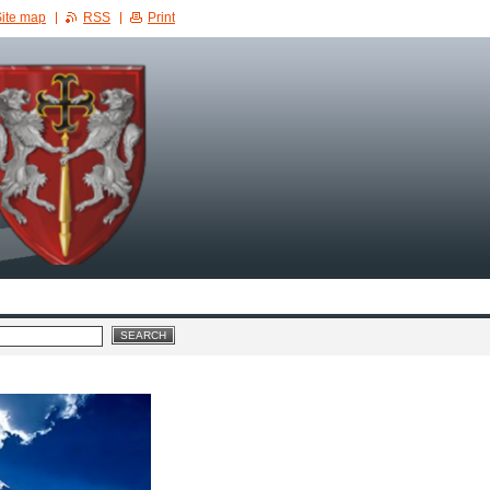
ite map
RSS
Print