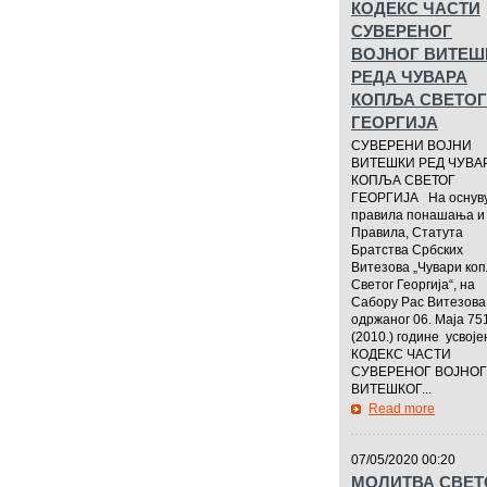
КОДЕКС ЧАСТИ
СУВЕРЕНОГ
ВОЈНОГ ВИТЕШ
РЕДА ЧУВАРА
КОПЉА СВЕТОГ
ГЕОРГИЈА
СУВЕРЕНИ ВОЈНИ
ВИТЕШКИ РЕД ЧУВА
КОПЉА СВЕТОГ
ГЕОРГИЈА На оснув
правила понашања и
Правила, Статута
Братства Србских
Витезова „Чувари ко
Светог Георгија“, на
Сабору Рас Витезова
одржаног 06. Маја 75
(2010.) године усвоје
КОДЕКС ЧАСТИ
СУВЕРЕНОГ ВОЈНОГ
ВИТЕШКОГ...
Read more
—————
07/05/2020 00:20
МОЛИТВА СВЕ