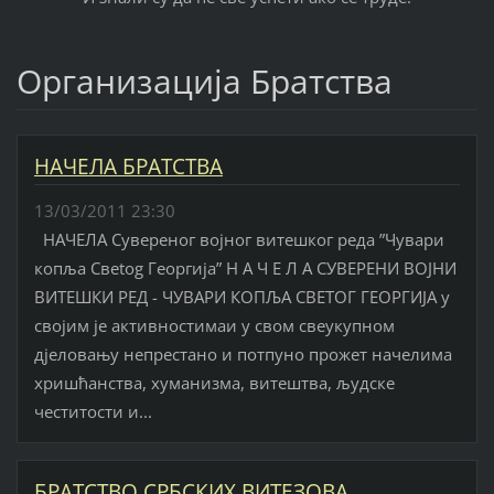
Организација Братства
НАЧЕЛА БРАТСТВА
13/03/2011 23:30
НАЧЕЛА Сувереног војног витешког реда ”Чувари
копља Свetog Георгија” Н А Ч Е Л А СУВЕРЕНИ ВОЈНИ
ВИТЕШКИ РЕД - ЧУВАРИ КОПЉА СВЕТОГ ГЕОРГИЈА у
својим је активностимаи у свом свеукупном
дјеловању непрестано и потпуно прожет начелима
хришћанства, хуманизма, витештва, људске
честитости и...
БРАТСТВО СРБСКИХ ВИТЕЗОВА