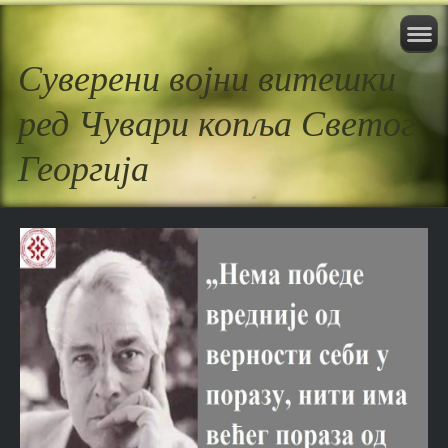
Суверени војни витешки
ред Чувари копља Светог
Георгија