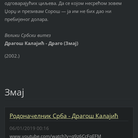
одговарајућих циљева. Да се којом несрећом зовем
Џорџ и презивам Сорош — ја им не бих дао ни
пребијеног долара.
Велики Србски витез
Драгош Калајић - Драго (Змај)
(2002.)
Змај
Родоначелник Срба - Драгош Калајић
06/01/2019 00:16
www.youtube.com/watch?v=q9z6CcFqEFM