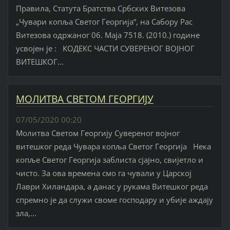
Правила, Статута Братства Србских Витезова
„Чувари копља Светог Георгија“, на Сабору Рас
Витезова одржаног 06. Маја 7518. (2010.) године
усвојен је : КОДЕКС ЧАСТИ СУВЕРЕНОГ ВОЈНОГ
ВИТЕШКОГ...
МОЛИТВА СВЕТОМ ГЕОРГИЈУ
07/05/2020 00:20
Молитва Светом Георгију Сувереног војног
витешког реда Чувара копља Светог Георгија Нека
копље Светог Георгија заблиста сјајно, свијетло и
чисто. За ова времена смо га чували у Царској
Лаври Хиландара, а данас у рукама Витешког реда
спремно је да служи своме господару и убије аждају
зла,...