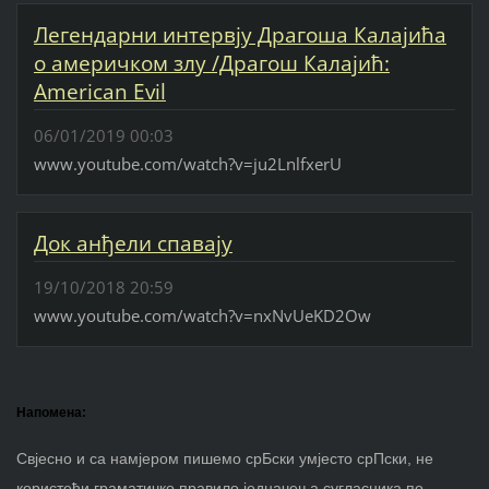
Легендарни интервју Драгоша Калајића
о америчком злу /Драгош Калајић:
American Evil
06/01/2019 00:03
www.youtube.com/watch?v=ju2LnlfxerU
Док анђели спавају
19/10/2018 20:59
www.youtube.com/watch?v=nxNvUeKD2Ow
Напомена:
Свјесно и са намјером пишемо срБски умјесто срПски, не
користећи граматичко правило једначења сугласника по