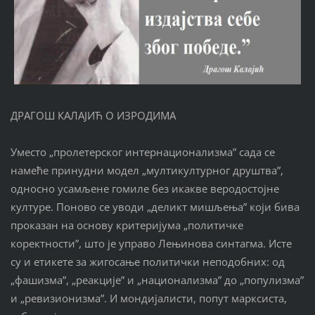
ДРАГОШ КАЛАЈИЋ О ИЗРОДИМА
Уместо „пролетерског интернационализма” сада се
намеће принудни модел „мултикултурног друштва”,
односно усамљене гомиле без икакве веродостојне
културе. Поново се уводи „деликт мишљења” који бива
проказан на основу критеријума „политичке
коректности”, што је управо Лењинова синтагма. Исте
су и етикете за жигосање политички неподобних: од
„фашизма”, „реакције” и „национализма” до „популизма”
и „ревизионизма”. И мондијалисти, попут марксиста,