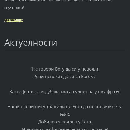
звучности!
детаљније
Актуелности
"Не говори Богу да си у невољи.
Реци невољи да си са Богом."
Каква је тачна и дубока мисао уложена у ову фразу!
Наши преци нису тражили од Бога да нешто учине за
њих.
Добили су подршку Бога.
И знали су да ће све успети ако се труде!