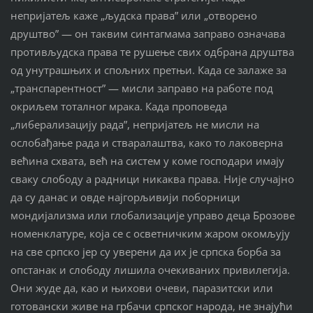
непријатељ каже „људска права” или „отворено
друштво” — он таквим синтагмама заправо означава
противљудска права те рушење свих одбрана друштва
од унутрашњих и спољних претњи. Када се залаже за
„транспарентност” — мисли заправо на работе под
окриљем тоталног мрака. Када проповеда
„либерализацију рада”, непријатељ не мисли на
ослобађање рада и стваралаштва, како то лаковерна
већина схвата, већ на систем у коме господари имају
сваку слободу а радници никаква права. Није случајно
да су данас и овде најгорљивији поборници
мондијализма или глобализације управо деца Брозове
номенклатуре, која се с осветничким жаром окомљују
на све српско јер су уверени да их је српска борба за
опстанак и слободу лишила очекиваних привилегија.
Они жуде да, као и њихови очеви, паразитски или
готовански живе на грбачи српског народа, не знајући